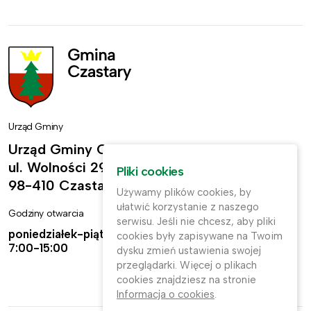
Urząd Gminy
Urząd Gminy Czastary
ul. Wolności 29,
Pliki cookies
98-410 Czastary
Używamy plików cookies, by
ułatwić korzystanie z naszego
Godziny otwarcia
Kontakt
serwisu. Jeśli nie chcesz, aby pliki
poniedziałek-piątek:
ug@czastary.pl
cookies były zapisywane na Twoim
7:00-15:00
dysku zmień ustawienia swojej
(62) 784-31-11
przeglądarki. Więcej o plikach
cookies znajdziesz na stronie
(62) 784-31-91
Informacja o cookies
.