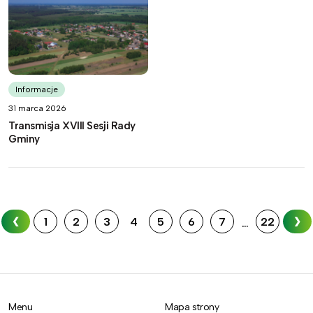
Informacje
31 marca 2026
Transmisja XVIII Sesji Rady
Gminy
1
2
3
4
5
6
7
22
❮
❯
...
Menu
Mapa strony