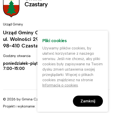
Urząd Gminy
Urząd Gminy Czastary
ul. Wolności 29,
Pliki cookies
98-410 Czastary
Używamy plików cookies, by
ułatwić korzystanie z naszego
Godziny otwarcia
Kontakt
serwisu. Jeśli nie chcesz, aby pliki
poniedziałek-piątek:
ug@czastary.pl
cookies były zapisywane na Twoim
7:00-15:00
dysku zmień ustawienia swojej
(62) 784-31-11
przeglądarki. Więcej o plikach
cookies znajdziesz na stronie
(62) 784-31-91
Informacja o cookies
.
© 2026 by Gmina Czastary. Wszelkie prawa zastrzeżone.
Zamknij
Projekt i wykonanie: