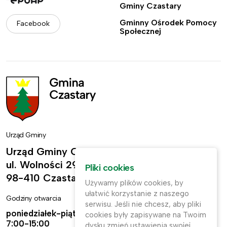
Gminy Czastary
Gminny Ośrodek Pomocy
Facebook
Społecznej
Urząd Gminy
Urząd Gminy Czastary
ul. Wolności 29,
Pliki cookies
98-410 Czastary
Używamy plików cookies, by
ułatwić korzystanie z naszego
Godziny otwarcia
Kontakt
serwisu. Jeśli nie chcesz, aby pliki
poniedziałek-piątek:
ug@czastary.pl
cookies były zapisywane na Twoim
7:00-15:00
dysku zmień ustawienia swojej