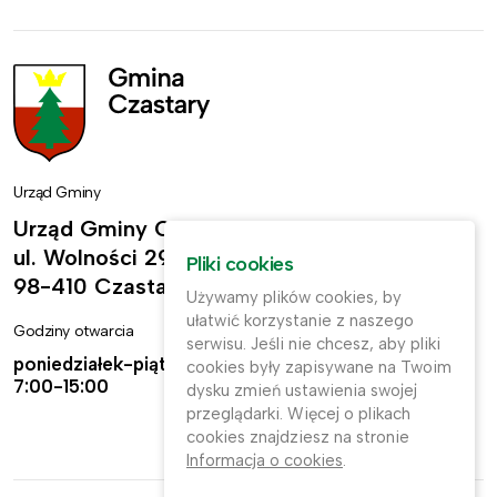
Urząd Gminy
Urząd Gminy Czastary
ul. Wolności 29,
Pliki cookies
98-410 Czastary
Używamy plików cookies, by
ułatwić korzystanie z naszego
Godziny otwarcia
Kontakt
serwisu. Jeśli nie chcesz, aby pliki
poniedziałek-piątek:
ug@czastary.pl
cookies były zapisywane na Twoim
7:00-15:00
dysku zmień ustawienia swojej
(62) 784-31-11
przeglądarki. Więcej o plikach
cookies znajdziesz na stronie
(62) 784-31-91
Informacja o cookies
.