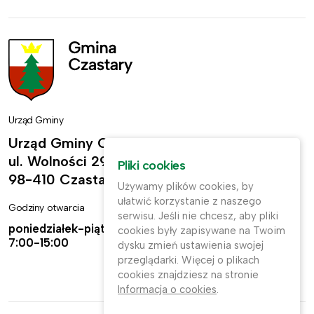
Urząd Gminy
Urząd Gminy Czastary
ul. Wolności 29,
Pliki cookies
98-410 Czastary
Używamy plików cookies, by
ułatwić korzystanie z naszego
Godziny otwarcia
Kontakt
serwisu. Jeśli nie chcesz, aby pliki
poniedziałek-piątek:
ug@czastary.pl
cookies były zapisywane na Twoim
7:00-15:00
dysku zmień ustawienia swojej
(62) 784-31-11
przeglądarki. Więcej o plikach
cookies znajdziesz na stronie
(62) 784-31-91
Informacja o cookies
.