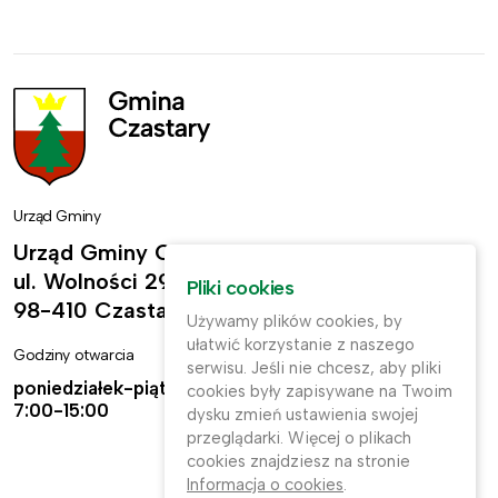
Urząd Gminy
Urząd Gminy Czastary
ul. Wolności 29,
Pliki cookies
98-410 Czastary
Używamy plików cookies, by
ułatwić korzystanie z naszego
Godziny otwarcia
Kontakt
serwisu. Jeśli nie chcesz, aby pliki
poniedziałek-piątek:
ug@czastary.pl
cookies były zapisywane na Twoim
7:00-15:00
dysku zmień ustawienia swojej
(62) 784-31-11
przeglądarki. Więcej o plikach
cookies znajdziesz na stronie
(62) 784-31-91
Informacja o cookies
.