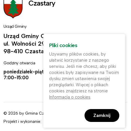
Urząd Gminy
Urząd Gminy Czastary
ul. Wolności 29,
Pliki cookies
98-410 Czastary
Używamy plików cookies, by
ułatwić korzystanie z naszego
Godziny otwarcia
Kontakt
serwisu. Jeśli nie chcesz, aby pliki
poniedziałek-piątek:
ug@czastary.pl
cookies były zapisywane na Twoim
7:00-15:00
dysku zmień ustawienia swojej
(62) 784-31-11
przeglądarki. Więcej o plikach
cookies znajdziesz na stronie
(62) 784-31-91
Informacja o cookies
.
© 2026 by Gmina Czastary. Wszelkie prawa zastrzeżone.
Zamknij
Projekt i wykonanie: