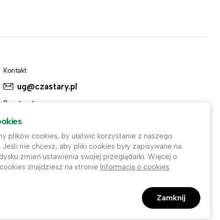
Kontakt
ug@czastary.pl
(62) 784-31-11
ookies
(62) 784-31-91
 plików cookies, by ułatwić korzystanie z naszego
. Jeśli nie chcesz, aby pliki cookies były zapisywane na
ysku zmień ustawienia swojej przeglądarki. Więcej o
 cookies znajdziesz na stronie
Informacja o cookies
.
Zamknij