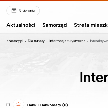
8 sierpnia
Aktualności
Samorząd
Strefa miesz
czastary.pl
Dla turysty
Informacje turystyczne
Interaktyw
Int
Banki i Bankomaty
(0)