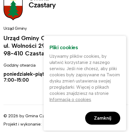
Urząd Gminy
Urząd Gminy Czastary
ul. Wolności 29,
Pliki cookies
98-410 Czastary
Używamy plików cookies, by
ułatwić korzystanie z naszego
Godziny otwarcia
Kontakt
serwisu. Jeśli nie chcesz, aby pliki
poniedziałek-piątek:
ug@czastary.pl
cookies były zapisywane na Twoim
7:00-15:00
dysku zmień ustawienia swojej
(62) 784-31-11
przeglądarki. Więcej o plikach
cookies znajdziesz na stronie
(62) 784-31-91
Informacja o cookies
.
© 2026 by Gmina Czastary. Wszelkie prawa zastrzeżone.
Zamknij
Projekt i wykonanie: