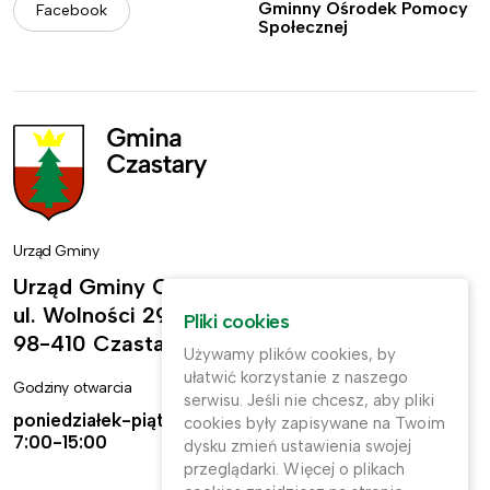
Gminny Ośrodek Pomocy
Facebook
Społecznej
Urząd Gminy
Urząd Gminy Czastary
ul. Wolności 29,
Pliki cookies
98-410 Czastary
Używamy plików cookies, by
ułatwić korzystanie z naszego
Godziny otwarcia
Kontakt
serwisu. Jeśli nie chcesz, aby pliki
poniedziałek-piątek:
ug@czastary.pl
cookies były zapisywane na Twoim
7:00-15:00
dysku zmień ustawienia swojej
(62) 784-31-11
przeglądarki. Więcej o plikach