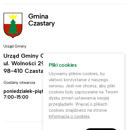
Urząd Gminy
Urząd Gminy Czastary
ul. Wolności 29,
Pliki cookies
98-410 Czastary
Używamy plików cookies, by
ułatwić korzystanie z naszego
Godziny otwarcia
Kontakt
serwisu. Jeśli nie chcesz, aby pliki
poniedziałek-piątek:
ug@czastary.pl
cookies były zapisywane na Twoim
7:00-15:00
dysku zmień ustawienia swojej
(62) 784-31-11
przeglądarki. Więcej o plikach
cookies znajdziesz na stronie
(62) 784-31-91
Informacja o cookies
.