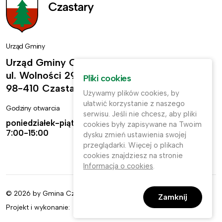
Urząd Gminy
Urząd Gminy Czastary
ul. Wolności 29,
Pliki cookies
98-410 Czastary
Używamy plików cookies, by
ułatwić korzystanie z naszego
Godziny otwarcia
Kontakt
serwisu. Jeśli nie chcesz, aby pliki
poniedziałek-piątek:
ug@czastary.pl
cookies były zapisywane na Twoim
7:00-15:00
dysku zmień ustawienia swojej
(62) 784-31-11
przeglądarki. Więcej o plikach
cookies znajdziesz na stronie
(62) 784-31-91
Informacja o cookies
.
© 2026 by Gmina Czastary. Wszelkie prawa zastrzeżone.
Zamknij
Projekt i wykonanie: