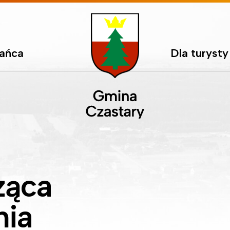
kańca
Dla turysty
ząca
nia