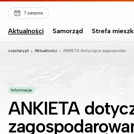
7 sierpnia
Aktualności
Samorząd
Strefa miesz
czastary.pl
Aktualności
ANKIETA dotycząca zagospodarowania BIOODPADÓW W KOMPOSTOWNIKU PRZYDOMOWYM na terenie Gminy Czastary za rok 2024
Informacje
ANKIETA dotyc
zagospodarowa