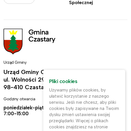
Społecznej
Urząd Gminy
Urząd Gminy Czastary
ul. Wolności 29,
Pliki cookies
98-410 Czastary
Używamy plików cookies, by
ułatwić korzystanie z naszego
Godziny otwarcia
Kontakt
serwisu. Jeśli nie chcesz, aby pliki
poniedziałek-piątek:
ug@czastary.pl
cookies były zapisywane na Twoim
7:00-15:00
dysku zmień ustawienia swojej
(62) 784-31-11
przeglądarki. Więcej o plikach
cookies znajdziesz na stronie
(62) 784-31-91