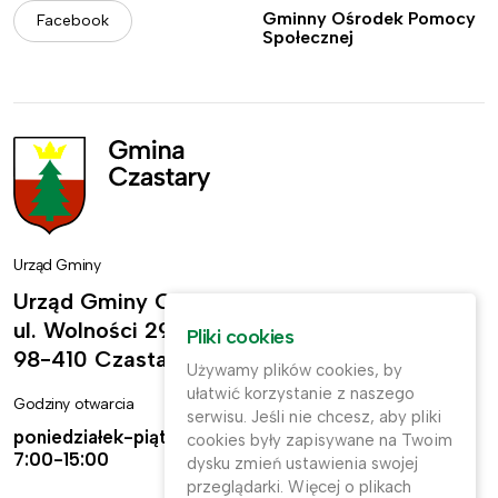
Gminny Ośrodek Pomocy
Facebook
Społecznej
Urząd Gminy
Urząd Gminy Czastary
ul. Wolności 29,
Pliki cookies
98-410 Czastary
Używamy plików cookies, by
ułatwić korzystanie z naszego
Godziny otwarcia
Kontakt
serwisu. Jeśli nie chcesz, aby pliki
poniedziałek-piątek:
ug@czastary.pl
cookies były zapisywane na Twoim
7:00-15:00
dysku zmień ustawienia swojej
(62) 784-31-11
przeglądarki. Więcej o plikach