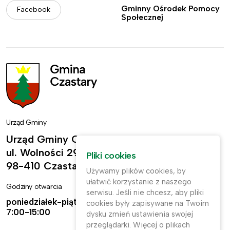
Gminny Ośrodek Pomocy
Facebook
Społecznej
Urząd Gminy
Urząd Gminy Czastary
ul. Wolności 29,
Pliki cookies
98-410 Czastary
Używamy plików cookies, by
ułatwić korzystanie z naszego
Godziny otwarcia
Kontakt
serwisu. Jeśli nie chcesz, aby pliki
poniedziałek-piątek:
ug@czastary.pl
cookies były zapisywane na Twoim
7:00-15:00
dysku zmień ustawienia swojej
(62) 784-31-11
przeglądarki. Więcej o plikach