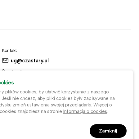
Kontakt
ug@czastary.pl
(62) 784-31-11
ookies
(62) 784-31-91
 plików cookies, by ułatwić korzystanie z naszego
. Jeśli nie chcesz, aby pliki cookies były zapisywane na
ysku zmień ustawienia swojej przeglądarki. Więcej o
 cookies znajdziesz na stronie
Informacja o cookies
.
Zamknij