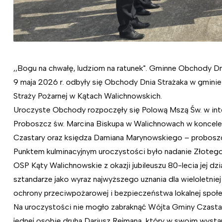
,,Bogu na chwałę, ludziom na ratunek". Gminne Obchody Dn
9 maja 2026 r. odbyły się Obchody Dnia Strażaka w gminie
Straży Pożarnej w Kątach Walichnowskich.
Uroczyste Obchody rozpoczęły się Polową Mszą Św. w inten
Proboszcz św. Marcina Biskupa w Walichnowach w koncele
Czastary oraz księdza Damiana Marynowskiego – proboszc
Punktem kulminacyjnym uroczystości było nadanie Złotego
OSP Kąty Walichnowskie z okazji jubileuszu 80-lecia jej d
sztandarze jako wyraz najwyższego uznania dla wieloletnie
ochrony przeciwpożarowej i bezpieczeństwa lokalnej społe
Na uroczystości nie mogło zabraknąć Wójta Gminy Czast
jednej osobie druha Dariusz Rejmana, który w swoim wyst