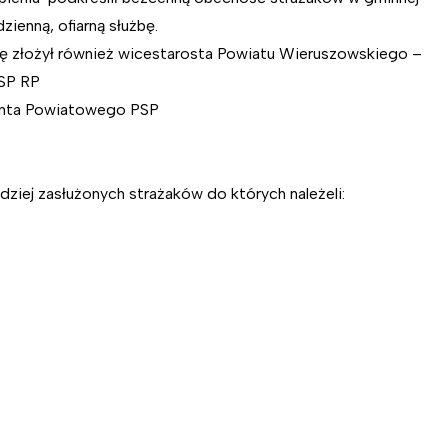
zienną, ofiarną służbę.
żbę złożył również wicestarosta Powiatu Wieruszowskiego –
OSP RP
danta Powiatowego PSP
iej zasłużonych strażaków do których należeli: