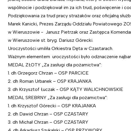
wspólnocie i podziękował im za ich trud, poświęcenie i cod
Podziękowania za trud pracy strażaków oraz oficjalną słu
Marek Kanicki, Prezes Zarządu Oddziału Powiatowego Z
w Wieruszowie - Janusz Pietrzak oraz Zastępca Komen
w Wieruszowie st. bryg. Dariusz Górecki.
Uroczystości umiliła Orkiestra Dęta w Czastarach.
Ważnym elementem uroczystości było odznaczenie najbardz
MEDAL ZŁOTY „Za zasługi dla pożarnictwa”:
1. dh Grzegorz Chrzan – OSP PARCICE
2. dh Roman Urbanek – OSP KRAJANKA
3. dh Krzysztof Łuczak - OSP KĄTY WALICHNOWSKIE
MEDAL SREBRNY „Za zasługi dla pożarnictwa”:
1. dh Krzysztof Górecki – OSP KRAJANKA
2. dh Dawid Chrzan – OSP CZASTARY
3. dh Michał Chrzan – OSP CZASTARY
4. dh Arkadiusz Szukalski – OSP PRZYWORY