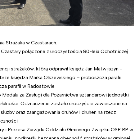
ia Strażaka w Czastarach.
 Czastary połączone z uroczystością 80-leia Ochotniczej
cji strażaków, którą odprawił ksiądz Jan Matwijszyn -
brze księdza Marka Olszewskiego – proboszcza parafii
za parafii w Radostowie.
 Medalu za Zasługi dla Pożarnictwa sztandarowi jednostki
ziałalności. Odznaczenie zostało uroczyście zawieszone na
j służby oraz zaangażowania druhów i druhen na rzecz
czności.
ary i Prezesa Zarządu Oddziału Gminnego Związku OSP RP w
ąpieniu podkreślił bezcenną obecność strażaków w gminnej