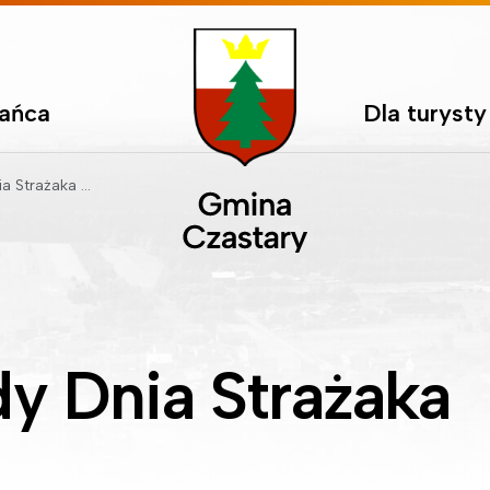
kańca
Dla turysty
ka w Czastarach
 Dnia Strażaka