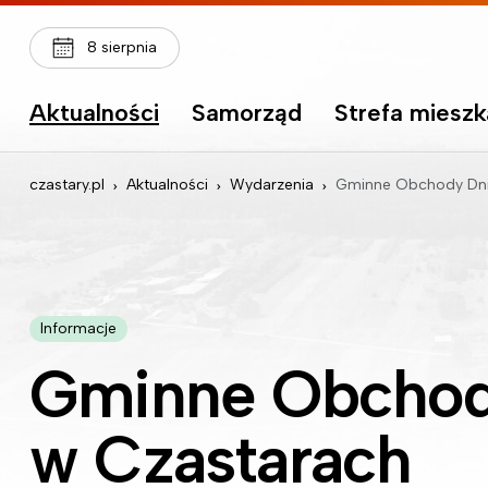
8 sierpnia
Aktualności
Samorząd
Strefa miesz
czastary.pl
Aktualności
Wydarzenia
Gminne Obchody Dnia Straża
Informacje
Gminne Obchody
w Czastarach